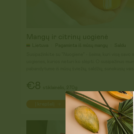
Mangų ir citrinų uogienė
Lietuva
Pagaminta iš mūsų mangų
Saldu
Susipažinkite su "Nuogiene" - šeima, kuri visą savo 
uogienes, kurios neturi ko slėpti. O susipažinus mums
pabandytume iš mūsų šviežių, saldžių, sunokusių vais
gimė pirmoji mūsų ir "Nuogienės" uogienė - MANGI
gabaliukais, saldi, gaivi ir be galo skani! Jau išbandėm
€8
stiklainėlis, 270g
avižų koše, graikišku jogurtu ir ji puikiai visur tinka.
smaližiams, kurie ir šiaip mėgsta uogienėmis gardinti
Į krepšelį
Sudėtis:
Žaliavų kilmė:
ES ir ne ES