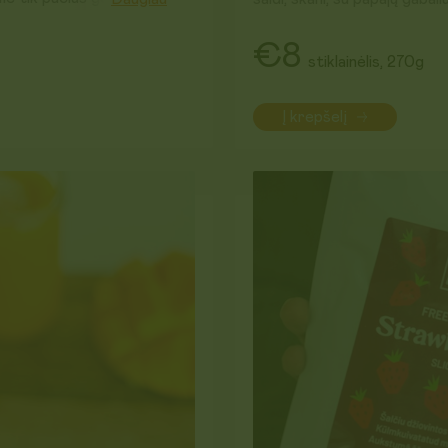
nasus iš Benino, šiek tiek
skani!
ienėse daugiau nieko
€8
stiklainėlis, 270g
labai nedidelis kiekis cukraus.
Jau išbandėm ją su blynais, šv
visur tinka. Tikrai patiks vi
Į krepšelį
ta uogienėmis gardinti viską.
gardinti viską.
Sudėtis:
Žaliavų kilmė:
ES ir ne ES
Laikyti sausoje, vėsioje viet
ldytuve.
Galioja iki: 2026-09-02