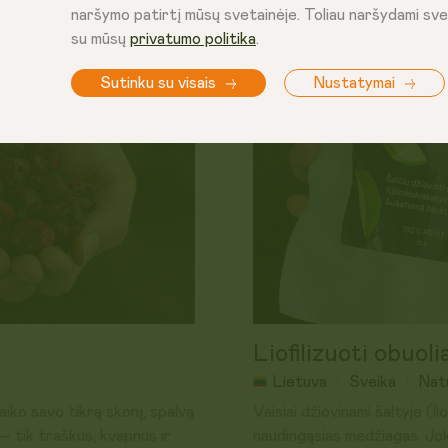
naršymo patirtį mūsų svetainėje. Toliau naršydami sve
ldytuve.
su mūsų
privatumo politika
.
Sutinku su visais
Nustatymai
Liofilizuoti obuoli
Lietuva
Sveika
Nat
aiko savo tikrą skonį, spalvą
Vaisiai džiovinami šaltyje (lio
– tik traškus, kvapnus ir
naudingąsias medžiagas. Jok