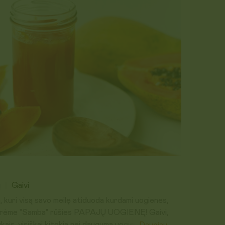
ų
Gaivi
, kuri visą savo meilę atiduoda kurdami uogienes,
ukūrėme "Samba" rūšies PAPAJŲ UOGIENĘ! Gaivi,
ukais, visiškai kitokia nei dauguma uogienių ir be galo
Daugiau