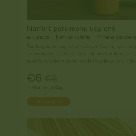
Naminė persimonų uogienė
Lietuva
Natūrali sudėtis
Primena obuolienę
Tai daugiau nei paprasta nuolaida. Norime, kad mū
galimybę atrasti visas mūsų siūlomas bakalėjos gėry
savaitę kviečiame kartu leistis į skonių kelionę ir iš
Kviečiame atrasti ir pamėgti – persimonų uogienę, 
€6
€8
ingredientai!
stiklainėlis, 270g
Kartu su
Nuogiene
, kurie gamina bene skaniausias 
Į krepšelį
spėjome sukurti ne vieną skonį – mangų, mangų ir pasi
vynuogių... Tačiau ši
naujiena
mus visiškai nukėlė prisi
Persimonų uogienė labai primena močiutės virtą obuo
saldesnė. Ji švelnaus skonio, tiršta ir kreminė – tik