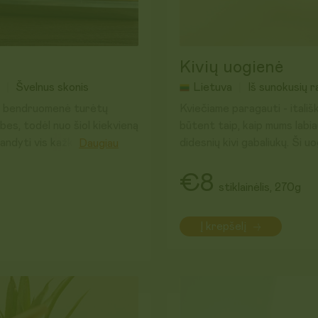
Kivių uogienė
Švelnus skonis
Lietuva
Iš sunokusių r
sų bendruomenė turėtų
Kviečiame paragauti - itališk
bes, todėl nuo šiol kiekvieną
būtent taip, kaip mums labia
bandyti vis kažką naujo.
didesnių kivi gabaliukų. Ši 
Daugiau
pektino, tirštiklių, skonio sti
kurios sudėtyje vos 3
€8
stiklainėlis, 270g
Sudėtis:
Žaliavų kilmė:
ES ir ne ES
Į krepšelį
uogienes Lietuvoje, jau
florų, papajų, kivių,
Laikyti sausoje, vėsioje viet
minimais į saldžią vaikystę.
Galioja iki: 2027-06-17
lienę – gal tik kiek
rai patiks kiekvienam.