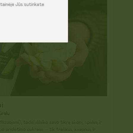
tainėje Jūs sutinkate
ai
ūralu
filizuojami), todėl išlaiko savo tikrą skonį, spalvą ir
io pridėtinio cukraus – tik traškus, kvapnus ir