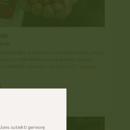
kės
ūralu
 tai natūralus skanėstas iš lietuviškų braškių. Uogos
ojamos), todėl išlaiko savo tikrą skonį, spalvą ir
io pridėtinio cukraus – tik traškus, kvapnus ir
Daugiau
g
es, jogurtą, glotnučius, desertus ar tiesiog
pat užaugintų, kruopščiai atrinktų uogų.
s
 Jums suteikti geresnę