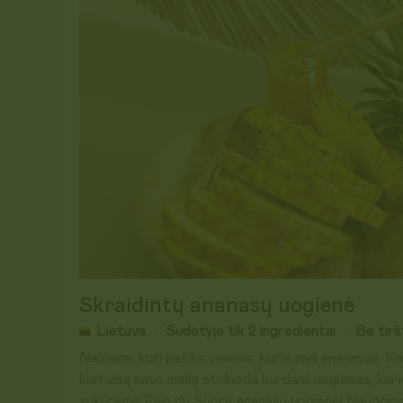
Uogienė pagaminta Lietuvoje, rankų darbo, be pektino
stipriklių, dažiklių ar kitų nereikalingų priedų.
Sudėtis:
Žaliavų kilmė:
ES ir ne ES šalys
Laikyti sausoje, vėsioje vietoje. Atidarius – laikyti 
Galioja iki: 2027-04-27
Skraidintų ananasų uogienė
Lietuva
Sudėtyje tik 2 ingredientai
Be tiršt
Naujiena, kuri patiks visiems, kurie myli ananasus. K
kuri visą savo meilę atiduoda kurdami uogienes, kurio
sukūrėme Pain du Sucre ananasų uogienę! Naudojome