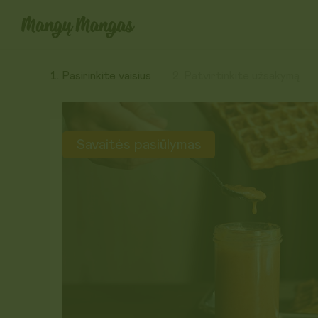
Pasirinkite vaisius
Patvirtinkite užsakymą
Savaitės pasiūlymas