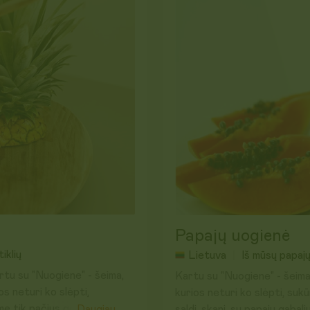
, tirštiklių, skonio
šaldytuve.
Papajų uogienė
iklių
Lietuva
Iš mūsų papaj
artu su "Nuogiene" - šeima,
Kartu su "Nuogiene" - šeima
s neturi ko slėpti,
kurios neturi ko slėpti, s
 tik pačius geriausius,
saldi, skani, su papajų gabali
Daugiau