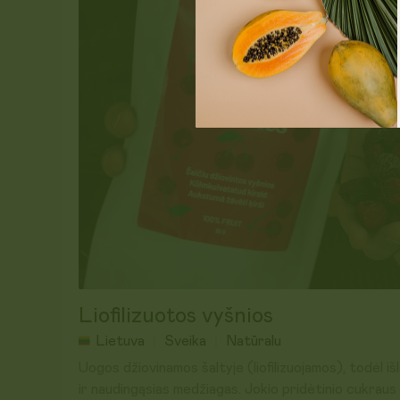
Laikyti sausoje, vėsioje vietoje. Atidarius laikyti ša
Galioja iki: 2027-05-04
Liofilizuotos vyšnios
Lietuva
Sveika
Natūralu
Uogos džiovinamos šaltyje (liofilizuojamos), todėl išl
ir naudingąsias medžiagas. Jokio pridėtinio cukraus 