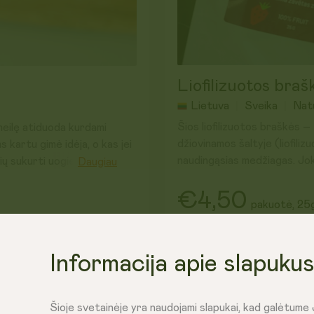
Liofilizuotos braš
Lietuva
Sveika
Nat
Šios liofilizuotos braškės –
meilę atiduoda kurdami
džiovinamos šaltyje (liofilizu
 kartu gimė idėja, o kas jei
naudingąsias medžiagas. Jok
ių sukurti uogienes?! Taip ir
Daugiau
sveikas užkandis.
ENĖ! SU didesniais mango
€4,50
 ją su blynais, šviežia duona,
pakuotė, 25
Puikiai tinka pagardinti koš
 Tikrai patiks visiems
užkandžiui.
 viską!
Į krepšelį
Pagaminta Lietuvoje iš čia 
Informacija apie slapuku
Galioja iki: 2027-08-13
Šioje svetainėje yra naudojami slapukai, kad galėtume