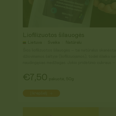
Liofilizuotos šilauogės
Lietuva
Sveika
Natūralu
Šios liofilizuotos šilauogės – tai natūralus skanėsta
džiovinamos šaltyje (liofilizuojamos), todėl išlaiko sa
naudingąsias medžiagas. Jokio pridėtinio cukraus – 
sveikas užkandis.
€7,50
pakuotė, 50g
Puikiai tinka pagardinti košes, jogurtą, glotnučius, 
užkandžiui.
Į krepšelį
Pagaminta Lietuvoje iš čia pat užaugintų, kruopščia
Galioja iki: 2027-11-01