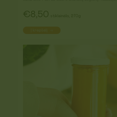
saldžius ir sunokusius Pain du Sucre skraidintus ana
cukraus ir viskas. Labai džiaugiamės, kad šiose uog
€8,50
stiklainėlis, 270g
nenaudojama, tokių skonio stipriklių, tirštiklių ir tik 
Į krepšelį
Tikrai patiks visiems smaližiams, kurie ir šiaip mėgs
Skonis primena labai saldžias ananasų sultis!
Sudėtis: sunokę ananasai, cukrus
Žaliavos kilmė: ES ir ne ES
Laikyti sausoje, vėsioje vietoje. Atidarius laikyti ša
Galioja iki: 2027-03-27