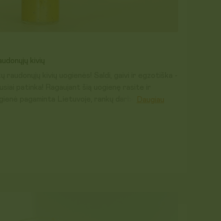
audonųjų kivių
ų raudonųjų kivių uogienės! Saldi, gaivi ir egzotiška -
usiai patinka! Ragaujant šią uogienę rasite ir
uogienė pagaminta Lietuvoje, rankų darbo, be
Daugiau
priklių, dažiklių ar kitų nereikalingų dalykų.
oje. Atidarius laikyti šaldytuve.