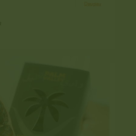
Daugiau
es, jogurtą, glotnučius, desertus ar tiesiog
g
at užaugintų, kruopščiai atrinktų vaisių.