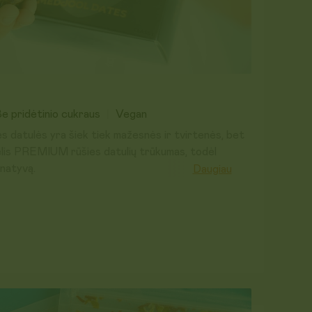
e pridėtinio cukraus
Vegan
datulės yra šiek tiek mažesnės ir tvirtenės, bet
delis PREMIUM rūšies datulių trūkumas, todėl
rnatyvą.
Daugiau
rių rūšių, svarbios raumenų atstatymui ir energijos
u kalio, magnio, vario ir B grupės vitaminų, kurie
emos veiklą.
edjoul rūšies datulės