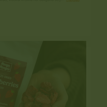
iežia duona, avižų koše, graikišku jogurtu ir ji puikiai
siems smaližiams, kurie ir šiaip mėgsta uogienėmis
oje. Atidarius laikyti šaldytuve.